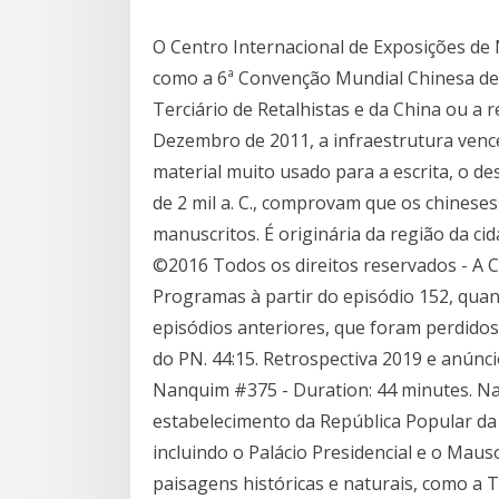
O Centro Internacional de Exposições de 
como a 6ª Convenção Mundial Chinesa de E
Terciário de Retalhistas e da China ou a 
Dezembro de 2011, a infraestrutura ven
material muito usado para a escrita, o d
de 2 mil a. C., comprovam que os chinese
manuscritos. É originária da região da ci
©2016 Todos os direitos reservados - A Ca
Programas à partir do episódio 152, qu
episódios anteriores, que foram perdido
do PN. 44:15. Retrospectiva 2019 e anúnci
Nanquim #375 - Duration: 44 minutes. Nan
estabelecimento da República Popular da
incluindo o Palácio Presidencial e o Mau
paisagens históricas e naturais, como a