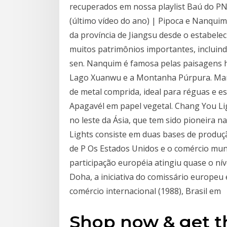
recuperados em nossa playlist Baú do PN.
(último vídeo do ano) | Pipoca e Nanquim
da província de Jiangsu desde o estabele
muitos patrimônios importantes, incluind
sen. Nanquim é famosa pelas paisagens hi
Lago Xuanwu e a Montanha Púrpura. Marca
de metal comprida, ideal para réguas e es
Apagavél em papel vegetal. Chang You Lig
no leste da Ásia, que tem sido pioneira n
Lights consiste em duas bases de produç
de P Os Estados Unidos e o comércio mund
participação européia atingiu quase o níve
Doha, a iniciativa do comissário europeu e
comércio internacional (1988), Brasil em
Shop now & get th