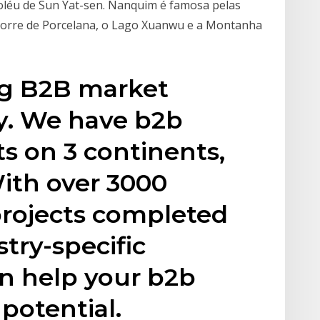
soléu de Sun Yat-sen. Nanquim é famosa pelas
 Torre de Porcelana, o Lago Xuanwu e a Montanha
ng B2B market
y. We have b2b
ts on 3 continents,
With over 3000
projects completed
try-specific
n help your b2b
 potential.