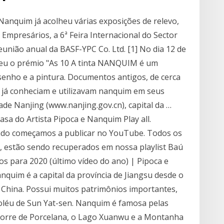
Nanquim já acolheu várias exposições de relevo,
mpresários, a 6ª Feira Internacional do Sector
reunião anual da BASF-YPC Co. Ltd. [1] No dia 12 de
ceu o prémio "As 10 A tinta NANQUIM é um
esenho e a pintura. Documentos antigos, de cerca
s já conheciam e utilizavam nanquim em seus
dade Nanjing (www.nanjing.gov.cn), capital da …
sa do Artista Pipoca e Nanquim Play all.
ando começamos a publicar no YouTube. Todos os
s, estão sendo recuperados em nossa playlist Baú
os para 2020 (último vídeo do ano) | Pipoca e
quim é a capital da província de Jiangsu desde o
 China. Possui muitos patrimônios importantes,
soléu de Sun Yat-sen. Nanquim é famosa pelas
 Torre de Porcelana, o Lago Xuanwu e a Montanha