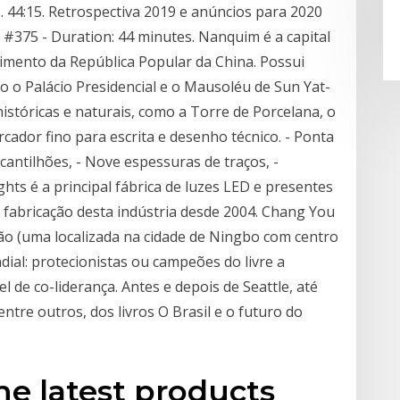
 44:15. Retrospectiva 2019 e anúncios para 2020
 #375 - Duration: 44 minutes. Nanquim é a capital
cimento da República Popular da China. Possui
o o Palácio Presidencial e o Mausoléu de Sun Yat-
stóricas e naturais, como a Torre de Porcelana, o
dor fino para escrita e desenho técnico. - Ponta
cantilhões, - Nove espessuras de traços, -
hts é a principal fábrica de luzes LED e presentes
a fabricação desta indústria desde 2004. Chang You
ão (uma localizada na cidade de Ningbo com centro
ial: protecionistas ou campeões do livre a
l de co-liderança. Antes e depois de Seattle, até
ntre outros, dos livros O Brasil e o futuro do
e latest products