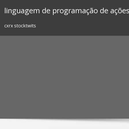
Skip
linguagem de programação de açõe
to
content
cxrx stocktwits