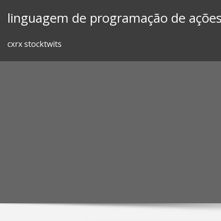
Skip
linguagem de programação de açõe
to
content
cxrx stocktwits