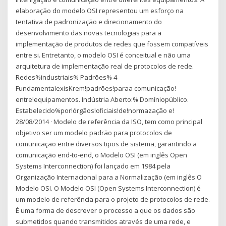
elaboração do modelo OSI representou um esforço na
tentativa de padronização e direcionamento do
desenvolvimento das novas tecnologias para a
implementação de produtos de redes que fossem compatíveis
entre si. Entretanto, o modelo OSI é conceitual e não uma
arquitetura de implementação real de protocolos de rede.
Redes%industriais% Padrões% 4
FundamentalexisKrem!padrões!paraa comunicação!
entre!equipamentos. Indústria Aberto:% Domíniopúblico.
Estabelecido%por!órgãos!oﬁciais!de!normazação e!
28/08/2014 · Modelo de referência da ISO, tem como principal
objetivo ser um modelo padrão para protocolos de
comunicação entre diversos tipos de sistema, garantindo a
comunicação end-to-end, o Modelo OSI (em inglês Open
Systems Interconnection) foi lançado em 1984 pela
Organização Internacional para a Normalização (em inglês O
Modelo OSI. O Modelo OSI (Open Systems Interconnection) é
um modelo de referência para o projeto de protocolos de rede.
É uma forma de descrever o processo a que os dados são
submetidos quando transmitidos através de uma rede, e