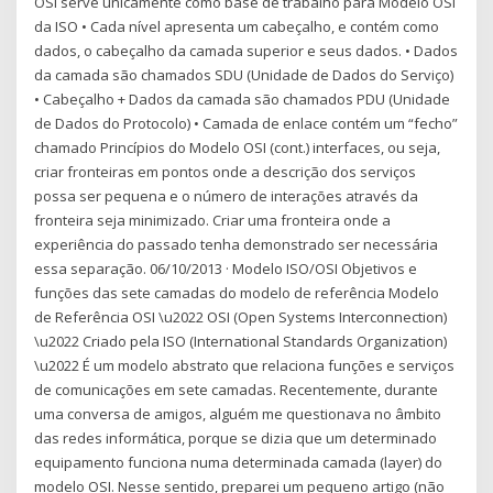
OSI serve unicamente como base de trabalho para Modelo OSI
da ISO • Cada nível apresenta um cabeçalho, e contém como
dados, o cabeçalho da camada superior e seus dados. • Dados
da camada são chamados SDU (Unidade de Dados do Serviço)
• Cabeçalho + Dados da camada são chamados PDU (Unidade
de Dados do Protocolo) • Camada de enlace contém um “fecho”
chamado Princípios do Modelo OSI (cont.) interfaces, ou seja,
criar fronteiras em pontos onde a descrição dos serviços
possa ser pequena e o número de interações através da
fronteira seja minimizado. Criar uma fronteira onde a
experiência do passado tenha demonstrado ser necessária
essa separação. 06/10/2013 · Modelo ISO/OSI Objetivos e
funções das sete camadas do modelo de referência Modelo
de Referência OSI \u2022 OSI (Open Systems Interconnection)
\u2022 Criado pela ISO (International Standards Organization)
\u2022 É um modelo abstrato que relaciona funções e serviços
de comunicações em sete camadas. Recentemente, durante
uma conversa de amigos, alguém me questionava no âmbito
das redes informática, porque se dizia que um determinado
equipamento funciona numa determinada camada (layer) do
modelo OSI. Nesse sentido, preparei um pequeno artigo (não