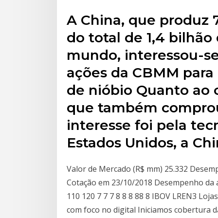
A China, que produz 
do total de 1,4 bilhã
mundo, interessou-se
ações da CBMM para 
de nióbio Quanto ao 
que também comprou 
interesse foi pela tec
Estados Unidos, a Chi
Valor de Mercado (R$ mm) 25.332 Desem
Cotação em 23/10/2018 Desempenho da a
110 120 7 7 7 8 8 8 88 8 IBOV LREN3 Loj
com foco no digital Iniciamos cobertur