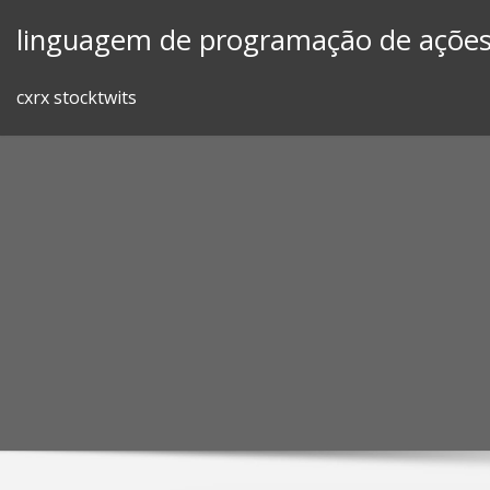
Skip
linguagem de programação de açõe
to
content
cxrx stocktwits