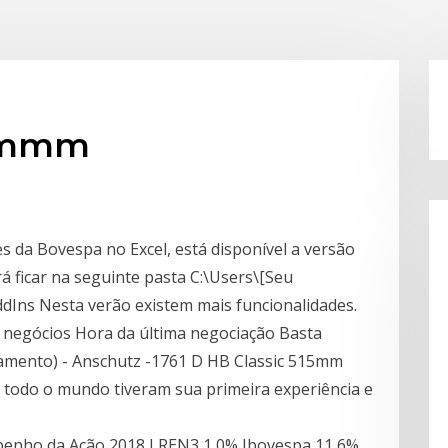
o mmm
 da Bovespa no Excel, está disponível a versão
á ficar na seguinte pasta C:\Users\[Seu
Ins Nesta verão existem mais funcionalidades.
 negócios Hora da última negociação Basta
amento) - Anschutz -1761 D HB Classic 515mm
 todo o mundo tiveram sua primeira experiência e
penho da Ação 2018 LREN3 1,0% Ibovespa 11,6%