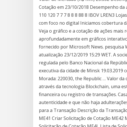
Cotação em 23/10/2018 Desempenho da a
110 120 7 7 7 8 8 8 88 8 IBOV LREN3 Loj
com foco no digital Iniciamos cobertur
Veja o gráfico e a cotação de ações mais
aprofundadamente em gráficos interativos 
fornecido por Microsoft News. pesquisa 
atualização 23/12/2019 15:29 WET. A soci
regulada pelo Banco Nacional da Repúblic
executiva da cidade de Minsk 19.03.2019 
Morada: 220030, the Republic … Valor da c
através da tecnologia Blockchain, uma es
financeira ou registro de transações. Cas
autenticidade e que não haja adulteraçõe
para a Transação Descrição da Transaçã
ME41 Criar Solicitação de Cotação ME42 M
Solicitação de Cotação ME4L Lista de Soli