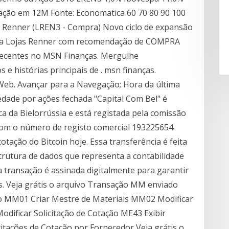
ção em 12M Fonte: Economatica 60 70 80 90 100
as Renner (LREN3 - Compra) Novo ciclo de expansão
a da Lojas Renner com recomendação de COMPRA
 recentes no MSN Finanças. Mergulhe
e histórias principais de . msn finanças.
Web. Avançar para a Navegação; Hora da última
edade por ações fechada "Capital Com Bel" é
a da Bielorrússia e está registada pela comissão
com o número de registo comercial 193225654.
otação do Bitcoin hoje. Essa transferência é feita
trutura de dados que representa a contabilidade
a transação é assinada digitalmente para garantir
s. Veja grátis o arquivo Transação MM enviado
o MM01 Criar Mestre de Materiais MM02 Modificar
odificar Solicitação de Cotação ME43 Exibir
citações de Cotação por Fornecedor Veja grátis o