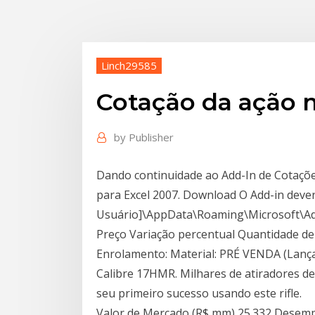
Linch29585
Cotação da açã
by
Publisher
Dando continuidade ao Add-In de Cotações
para Excel 2007. Download O Add-in dever
Usuário]\AppData\Roaming\Microsoft\Add
Preço Variação percentual Quantidade de
Enrolamento: Material: PRÉ VENDA (Lanç
Calibre 17HMR. Milhares de atiradores de
seu primeiro sucesso usando este rifle.
Valor de Mercado (R$ mm) 25.332 Desem