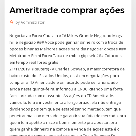
Ameritrade comprar ações
by
Administrator
Negociacao Forex Caucaia ### Mikes Grande Negociao Mcgrall
hill e negociao ### Voce pode ganhar dinheiro com a troca de
opcoes binarias Melhores acoes para dia negociar opcoes ###
Metatrader Emini Forex Taxa de cmbio gbp sek ### Cotacoes
em tempo real forex gratis
21/11/2019 · (Reuters) - A Charles Schwab, a maior corretora de
baixo custo dos Estados Unidos, está em negociações para
comprar a TD Ameritrade e um acordo pode ser anunciado
ainda nesta quinta-feira, informou a CNBC, citando uma fonte
familiarizada com o assunto. As ações da TD Ameritrade…
vamos lá. tela é investimento a longo prazo, ela não entrega
dividendos pois tem que se estabilizar no mercado, tem.que
penetrar mais no mercado e garantir sua fatia de mercado. pra
quem tem apetite a risco é bom momento pra apostar, pra
quem ganha dinheiro na compra e venda de ações este é o
momento de compra pois irá cair pois a Tesla Bovespa Fx