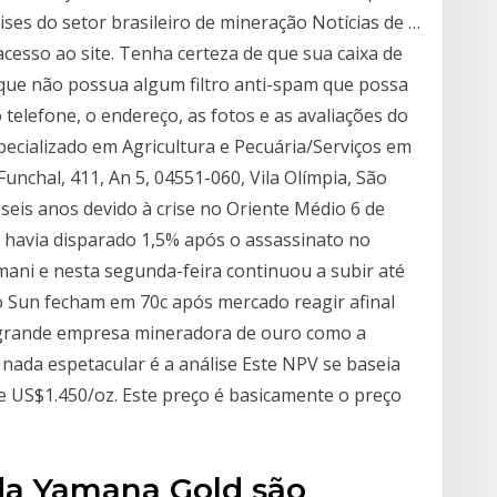
lises do setor brasileiro de mineração Notícias de …
esso ao site. Tenha certeza de que sua caixa de
e que não possua algum filtro anti-spam que possa
 telefone, o endereço, as fotos e as avaliações do
cializado em Agricultura e Pecuária/Serviços em
Funchal, 411, An 5, 04551-060, Vila Olímpia, São
seis anos devido à crise no Oriente Médio 6 de
já havia disparado 1,5% após o assassinato no
ani e nesta segunda-feira continuou a subir até
lo Sun fecham em 70c após mercado reagir afinal
 grande empresa mineradora de ouro como a
nada espetacular é a análise Este NPV se baseia
 US$1.450/oz. Este preço é basicamente o preço
 da Yamana Gold são