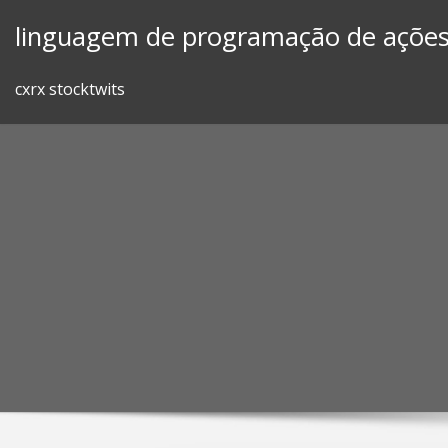
Skip
linguagem de programação de açõe
to
content
cxrx stocktwits