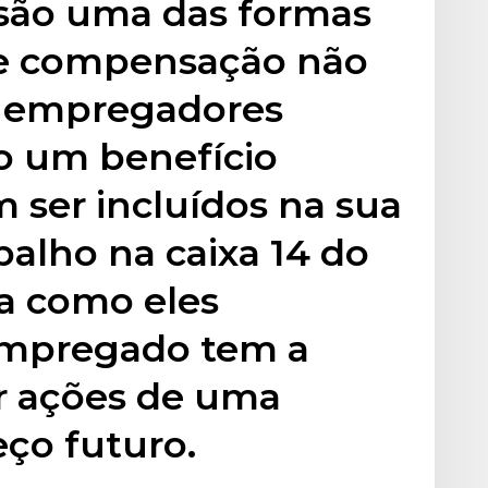
são uma das formas
de compensação não
s empregadores
o um benefício
m ser incluídos na sua
balho na caixa 14 do
ja como eles
mpregado tem a
r ações de uma
ço futuro.