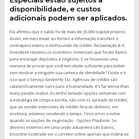
Especiais estão sujeitos a
disponibilidade, e custos
adicionais podem ser aplicados.
Ela afirmou que o saldo foi de mais de 35.000 (capital próprio).
Assim, em meu email, eu forneci a informação transferir o
contrapeso inteiro a minha união de crédito. Reclamação 8: A
Investtech retomou os incentivos comerciais que foram dados
para encorajar depósitos e negócios. E se houvesse uma
maneira de provar que você tem idade suficiente para beber
sem mostrar a ninguém sua carteira de identidade? Existe e é
isso que o Serviço GiniVerify faz. Agências de crédito são
catastroficamente ruins para a humanidade. It's far worse than
many people realize. Eu tenho tentado opções semanais com
a estratégia de compra escrita, não com os spreads de crédito,
que ao vender extensões de crédito fora do dinheiro, em
essência, estamos vendendo o tempo. Cinco erros a evitar
quando as opções de negociação - Opções Playbook. Se
deveres externos em uma união aduaneira são baixos,
Encontrei Scottrade ser o corretor online apenas que inclina-se