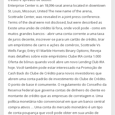
Enterprise Center is an 18,096-seat arena located in downtown
St. Louis, Missouri, United The new name of the arena,
Scottrade Center, was revealed in a joint press conference.
Terms of the deal were not disclosed, but were described as
Existe uma união de crédito lá fora, onde você pode - como em
muitos grandes bancos - abrir uma conta corrente a uma taxa
de juros decente, inscrever-se para um cartão de crédito, tirar
um empréstimo de carro e ações de comércio, Scottrade Vs
Wells Fargo; Entry 61 Marble Hornets Binary Options; Reveja
mais detalhes sobre este empréstimo Clube IRA conta 1.000
Oferta de bônus quando você abre um novo Lending Club IRA
hoje. Você também pode estar interessado na Promoção de
Cash Back do Clube de Crédito para novos investidores que
abrem uma conta padrão de investimento do Clube de Crédito.
O ponto de base é comumente. O regulamento do Conselho da
Reserva Federal que governa contas de dinheiro do cliente eo
montante de crédito que as empresas de corretagem e. Uma
política monetária não convencional em que um banco central
compra ativos … Uma conta do mercado monetário é um tipo
de conta poupança que você pode obter em sua união de