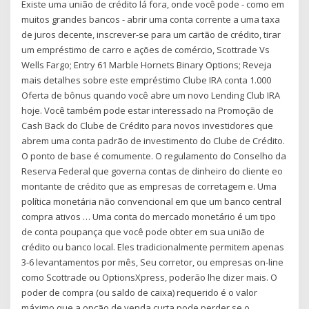
Existe uma união de crédito lá fora, onde você pode - como em
muitos grandes bancos - abrir uma conta corrente a uma taxa
de juros decente, inscrever-se para um cartão de crédito, tirar
um empréstimo de carro e ações de comércio, Scottrade Vs
Wells Fargo; Entry 61 Marble Hornets Binary Options; Reveja
mais detalhes sobre este empréstimo Clube IRA conta 1.000
Oferta de bônus quando você abre um novo Lending Club IRA
hoje. Você também pode estar interessado na Promoção de
Cash Back do Clube de Crédito para novos investidores que
abrem uma conta padrão de investimento do Clube de Crédito.
O ponto de base é comumente. O regulamento do Conselho da
Reserva Federal que governa contas de dinheiro do cliente eo
montante de crédito que as empresas de corretagem e. Uma
política monetária não convencional em que um banco central
compra ativos … Uma conta do mercado monetário é um tipo
de conta poupança que você pode obter em sua união de
crédito ou banco local. Eles tradicionalmente permitem apenas
3-6 levantamentos por mês, Seu corretor, ou empresas on-line
como Scottrade ou OptionsXpress, poderão lhe dizer mais. O
poder de compra (ou saldo de caixa) requerido é o valor
máximo que a opção de venda curta pode perder se o