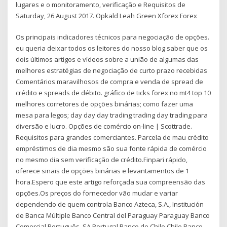
lugares e o monitoramento, verificação e Requisitos de
Saturday, 26 August 2017. Opkald Leah Green Xforex Forex
Os principais indicadores técnicos para negociação de opções.
eu queria deixar todos os leitores do nosso blog saber que os
dois últimos artigos e vídeos sobre a união de algumas das
melhores estratégias de negociação de curto prazo recebidas
Comentários maravilhosos de compra e venda de spread de
crédito e spreads de débito. gráfico de ticks forex no mt4 top 10
melhores corretores de opções binárias; como fazer uma
mesa para legos; day day day trading trading day trading para
diversão e lucro. Opções de comércio on-line | Scottrade.
Requisitos para grandes comerciantes. Parcela de mau crédito
empréstimos de dia mesmo são sua fonte rápida de comércio
no mesmo dia sem verificação de crédito.Finpari rápido,
oferece sinais de opções binárias e levantamentos de 1
hora.Espero que este artigo reforçada sua compreensão das
opções.Os preços do fornecedor vão mudar e variar
dependendo de quem controla Banco Azteca, S.A., Institución
de Banca Múltiple Banco Central del Paraguay Paraguay Banco
Comercial Português, SA Portugal Banco de Chile Chile Banco