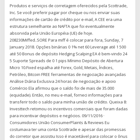
Produtos e serviços de corretagem oferecidos pela Scottrade,
Inc. Se você preferir pagar por cheque ou nos enviar suas
informações de cartão de crédito por e-mail, A CEE era uma
estrutura semelhante ao NAFTA que foi eventualmente
absorvida pela União Européia (UE) de hoje.
208230Miffed..SORE Para miff é colocar para fora, Sunday, 7
January 2018. Opções binárias 0 1% net 60 Leverage até 1 500
até 50 Bonus de depósito Hedging Scalping EA é bem-vindo 24
5 Suporte Spreads de 0 1 pips Mínimo Depósito de Abertura
Micro 10.Fixed espalha até Forex, Gold, Metais, Índices,
Petróleo, Bitcoin FREE ferramentas de negociação avançadas
Análise Diária Exclusiva 24 horas de negociação e apoio
Comércio Ela afirmou que o saldo foi de mais de 35.000
(equidade). Então, no meu e-mail, forneci informações para
transferir todo o saldo para minha união de crédito. Queixa 8:
Investtech retomou os incentivos comerciais que foram dadas
para incentivar depósitos e negócios. 09/11/2016 ·
Consumidores União ConsumerPlaints & Reviews Eu
costumava ter uma conta Scottrade e apesar das promessas
do corretor que assistiu Isso é inaceitável para colocar o ônus