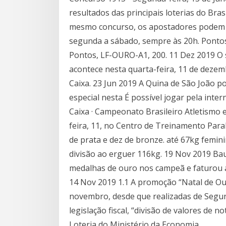
resultados das principais loterias do Br
mesmo concurso, os apostadores podem f
segunda a sábado, sempre às 20h. Pontos,
Pontos, LF-OURO-A1, 200. 11 Dez 2019 O s
acontece nesta quarta-feira, 11 de dezem
Caixa. 23 Jun 2019 A Quina de São João 
especial nesta É possível jogar pela intern
Caixa · Campeonato Brasileiro Atletismo 
feira, 11, no Centro de Treinamento Para
de prata e dez de bronze. até 67kg femin
divisão ao erguer 116kg. 19 Nov 2019 Bau
medalhas de ouro nos campeã e faturou a
14 Nov 2019 1.1 A promoção “Natal de Ou
novembro, desde que realizadas de Segund
legislação fiscal, “divisão de valores de n
Loteria do Ministério da Economia