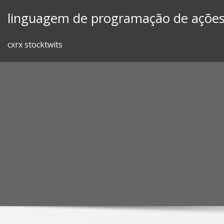
Skip
linguagem de programação de açõe
to
content
cxrx stocktwits