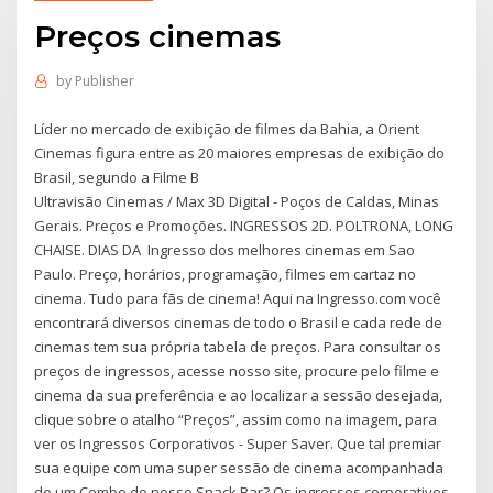
Preços cinemas
by
Publisher
Líder no mercado de exibição de filmes da Bahia, a Orient
Cinemas figura entre as 20 maiores empresas de exibição do
Brasil, segundo a Filme B
Ultravisão Cinemas / Max 3D Digital - Poços de Caldas, Minas
Gerais. Preços e Promoções. INGRESSOS 2D. POLTRONA, LONG
CHAISE. DIAS DA Ingresso dos melhores cinemas em Sao
Paulo. Preço, horários, programação, filmes em cartaz no
cinema. Tudo para fãs de cinema! Aqui na Ingresso.com você
encontrará diversos cinemas de todo o Brasil e cada rede de
cinemas tem sua própria tabela de preços. Para consultar os
preços de ingressos, acesse nosso site, procure pelo filme e
cinema da sua preferência e ao localizar a sessão desejada,
clique sobre o atalho “Preços”, assim como na imagem, para
ver os Ingressos Corporativos - Super Saver. Que tal premiar
sua equipe com uma super sessão de cinema acompanhada
de um Combo do nosso Snack Bar? Os ingressos corporativos