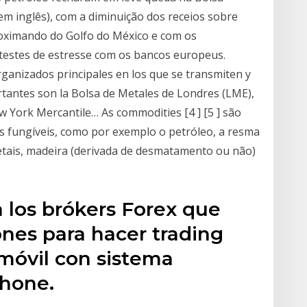
em inglês), com a diminuição dos receios sobre
oximando do Golfo do México e com os
 testes de estresse com os bancos europeus.
ganizados principales en los que se transmiten y
rtantes son la Bolsa de Metales de Londres (LME),
w York Mercantile… As commodities [4 ] [5 ] são
 fungíveis, como por exemplo o petróleo, a resma
 metais, madeira (derivada de desmatamento ou não)
a los brókers Forex que
ones para hacer trading
 móvil con sistema
hone.