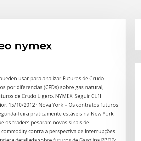
leo nymex
 pueden usar para analizar Futuros de Crudo
os por diferencias (CFDs) sobre gas natural,
Futuros de Crudo Ligero. NYMEX. Seguir CL1!
ior. 15/10/2012 · Nova York – Os contratos futuros
egunda-feira praticamente estáveis na New York
e os traders pesaram novos sinais de
commodity contra a perspectiva de interrupções
nciera detallada sobre futuros de Gasolina RBOB;