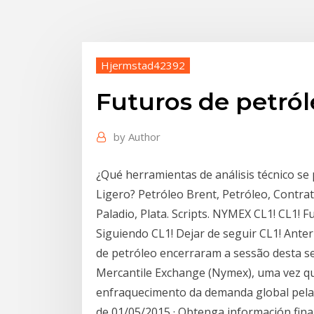
Hjermstad42392
Futuros de petró
by
Author
¿Qué herramientas de análisis técnico se
Ligero? Petróleo Brent, Petróleo, Contrat
Paladio, Plata. Scripts. NYMEX CL1! CL1! 
Siguiendo CL1! Dejar de seguir CL1! Anter
de petróleo encerraram a sessão desta s
Mercantile Exchange (Nymex), uma vez qu
enfraquecimento da demanda global pela 
de 01/05/2015 · Obtenga información fina