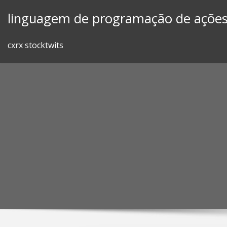
Skip
linguagem de programação de açõe
to
content
cxrx stocktwits