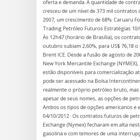
oferta e demanda. A quantidade de cont
cresceu de um nível de 373 mil contratos
2007, um crescimento de 68%. Caruaru Fo
Trading Petróleo Futuros Estratégias 10/
Às 12h47 (horário de Brasília), os contr
outubro subiam 2,60%, para US$ 76,18 o
Brent ICE. Desde a fusão de agosto de 20
New York Mercantile Exchange (NYMEX), 
estão disponíveis para comercialização a
pode ser acessado na Bolsa Intercontinen
realmente o próprio petróleo bruto, mas 
apesar de seus nomes, as opções de petró
Ambos os tipos de opções americanos e 
04/10/2012 · Os contratos futuros de pe
Exchange (Nymex) fecharam em alta nesta
gasolina e com temores de uma interrup