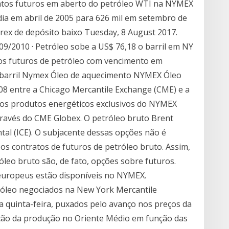
ratos futuros em aberto do petróleo WTI na NYMEX
 dia em abril de 2005 para 626 mil em setembro de
rex de depósito baixo Tuesday, 8 August 2017.
09/2010 · Petróleo sobe a US$ 76,18 o barril em NY
atos futuros de petróleo com vencimento em
 barril Nymex Óleo de aquecimento NYMEX Óleo
08 entre a Chicago Mercantile Exchange (CME) e a
os produtos energéticos exclusivos do NYMEX
través do CME Globex. O petróleo bruto Brent
tal (ICE). O subjacente dessas opções não é
os contratos de futuros de petróleo bruto. Assim,
leo bruto são, de fato, opções sobre futuros.
europeus estão disponíveis no NYMEX.
tróleo negociados na New York Mercantile
 quinta-feira, puxados pelo avanço nos preços da
ção da produção no Oriente Médio em função das