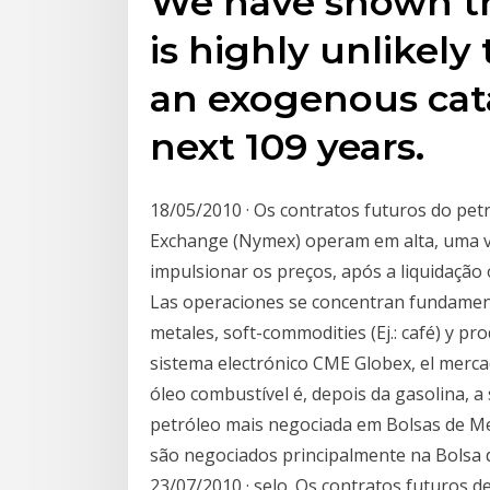
We have shown tha
is highly unlikely
an exogenous cat
next 109 years.
18/05/2010 · Os contratos futuros do pe
Exchange (Nymex) operam em alta, uma v
impulsionar os preços, após a liquidação
Las operaciones se concentran fundamen
metales, soft-commodities (Ej.: café) y pr
sistema electrónico CME Globex, el merca
óleo combustível é, depois da gasolina, 
petróleo mais negociada em Bolsas de Me
são negociados principalmente na Bolsa
23/07/2010 · selo. Os contratos futuros 