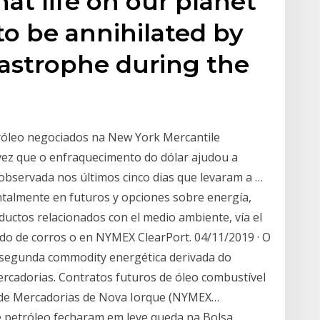
t life on our planet
 to be annihilated by
astrophe during the
tróleo negociados na New York Mercantile
ez que o enfraquecimento do dólar ajudou a
 observada nos últimos cinco dias que levaram a …
talmente en futuros y opciones sobre energía,
oductos relacionados con el medio ambiente, vía el
do de corros o en NYMEX ClearPort. 04/11/2019 · O
a segunda commodity energética derivada do
rcadorias. Contratos futuros de óleo combustível
 de Mercadorias de Nova Iorque (NYMEX…
de petróleo fecharam em leve queda na Bolsa